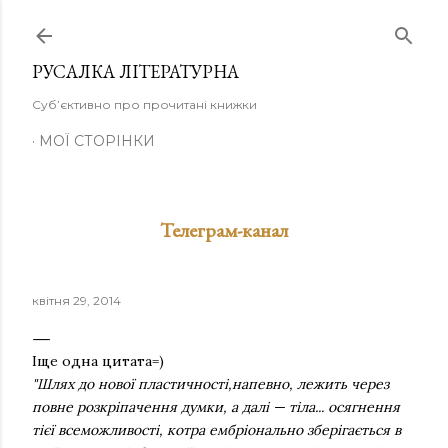
Перейти до основного вмісту
РУСАЛКА ЛІТЕРАТУРНА
Суб’єктивно про прочитані книжки
МОЇ СТОРІНКИ
Телеграм-канал
квітня 29, 2014
Іще одна цитата=)
"Шлях до нової пластичності,напевн­
о, лежить через
повне розкріпачення думки, а далі — тіла... осягнення
тієї всеможливості, котра ембріонально зберігається в