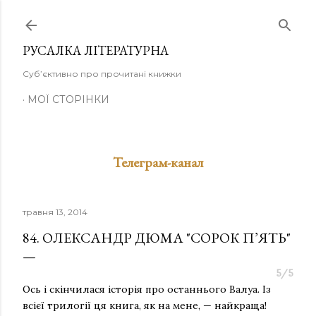
Перейти до основного вмісту
РУСАЛКА ЛІТЕРАТУРНА
Суб’єктивно про прочитані книжки
МОЇ СТОРІНКИ
Телеграм-канал
травня 13, 2014
84. ОЛЕКСАНДР ДЮМА "СОРОК П’ЯТЬ"
5/5
Ось і скінчилася історія про останнього Валуа. Із
всієї трилогії ця книга, як на мене, — найкраща!