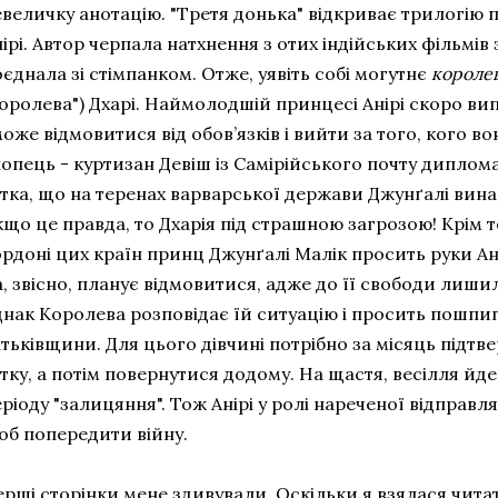
евеличку анотацію. "Третя донька" відкриває трилогію 
ірі. Автор черпала натхнення з отих індійських фільмів 
єднала зі стімпанком. Отже, уявіть собі могутнє
короле
оролева") Дхарі. Наймолодшій принцесі Анірі скоро ви
оже відмовитися від обов’язків і вийти за того, кого вон
опець - куртизан Девіш із Самірійського почту диплома
утка, що на теренах варварської держави Джунґалі вин
що це правда, то Дхарія під страшною загрозою! Крім т
ордоні цих країн принц Джунґалі Малік просить руки Ан
, звісно, планує відмовитися, адже до її свободи лиши
днак Королева розповідає їй ситуацію і просить пошпи
тьківщини. Для цього дівчині потрібно за місяць підтв
тку, а потім повернутися додому. На щастя, весілля йде 
ріоду "залицяння". Тож Анірі у ролі нареченої відправля
об попередити війну.
рші сторінки мене здивували. Оскільки я взялася чита