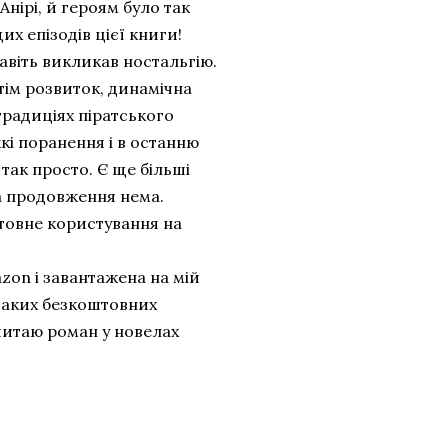
нірі, й героям було так
х епізодів цієї книги!
навіть викликав ностальгію.
отім розвиток, динамічна
традиціях піратського
кі поранення і в останню
 так просто. Є ще більші
на продовження нема.
товне користування на
azon і завантажена на мій
отаких безкоштовних
і читаю роман у новелах