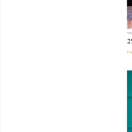
че
2
На