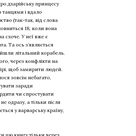
про дхарійську принцесу
з танцями і вдало
в
ство (так-так, від слова
повниться 18, коли вона
а схоче. У неї вже є
та. Та ось з’являється
айшли літальний корабель.
ого, через конфлікти на
ірі, щоб замирити людей.
лося зовсім небагато,
гувати заради
ердити чи спростувати
не одразу, а тільки після
ється у варварську країну,
ти цю книгу тільки через