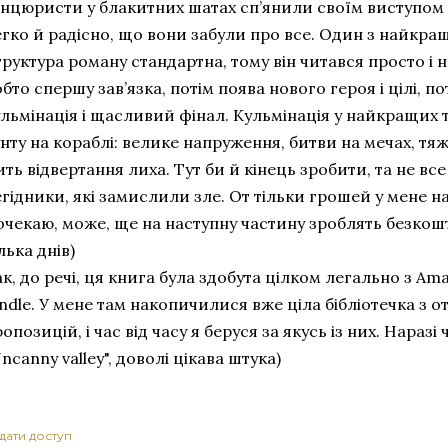
анцюристи у блакитних шатах сп’янили своїм виступом А
гко й радісно, що вони забули про все. Один з найкращи
руктура роману стандартна, тому він читався просто і 
бто спершу зав’язка, потім поява нового героя і цілі, п
ульмінація і щасливий фінал. Кульмінація у найкращих 
нту на кораблі: велике напруження, битви на мечах, тяж
ть відвертання лиха. Тут би й кінець зробити, та не все
гідники, які замислили зле. От тільки грошей у мене 
очекаю, може, ще на наступну частину зроблять безкош
лька днів)
к, до речі, ця книга була здобута цілком легально з Am
ndle. У мене там накопичилися вже ціла бібліотечка з 
опозицій, і час від часу я беруся за якусь із них. Нараз
ncanny valley", доволі цікава штука)
дати доступ