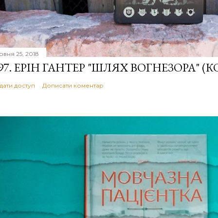
рвня 25, 2018
97. ЕРІН ГАНТЕР "ШЛЯХ ВОГНЕЗОРА" (К
дати доступ
Дописати коментар