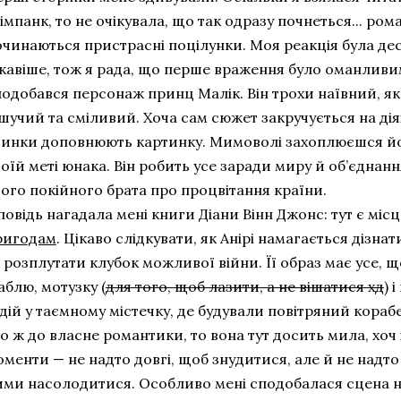
імпанк, то не очікувала, що так одразу почнеться... роман
очинаються пристрасні поцілунки. Моя реакція була дес
ікавіше, тож я рада, що перше враження було оманливим
подобався персонаж принц Малік. Він трохи наївний, як
шучий та сміливий. Хоча сам сюжет закручується на ді
чинки доповнюють картинку. Мимоволі захоплюєшся йо
оїй меті юнака. Він робить усе заради миру й об’єднанн
ого покійного брата про процвітання країни.
овідь нагадала мені книги Діани Вінн Джонс: тут є місце 
ригодам
. Цікаво слідкувати, як Анірі намагається діз
 розплутати клубок можливої війни. Її образ має усе, щ
блю, мотузку (
для того, щоб лазити, а не вішатися хд
) 
 дій у таємному містечку, де будували повітряний кораб
 ж до власне романтики, то вона тут досить мила, хоч
менти — не надто довгі, щоб знудитися, але й не надто
ими насолодитися. Особливо мені сподобалася сцена на