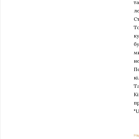
т
ле
Ст
То
к
бу
ми
не
П
кі
Та
Ki
пр
"U
На