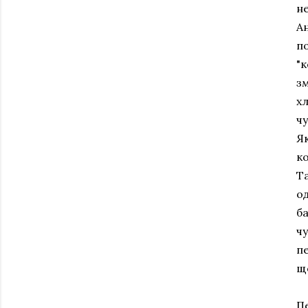
н
Ан
по
"к
зм
хл
ч
Як
к
Та
о
ба
чу
пе
щ
Пе