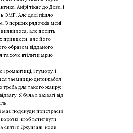
тика. Анірі тікає до Дева, і
ь ОМҐ. Але далі пішло
. З перших рядочків мені
 виявилося, але досить
ях принцеси, але його
го образом відданого
я та хоче втілити мрію
і романтиці, і гумору, і
натися таємницю дирижабля
о треба для такого жанру:
і відвагу. Я була в захваті від
ель.
 і має подекуди пристрасні
 короткі, щоб встигнути
 святі в Джунґалі, коли