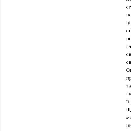
ст
п
ц
с
рі
в
св
св
Оп
п
та
ша
її
Що
мо
н