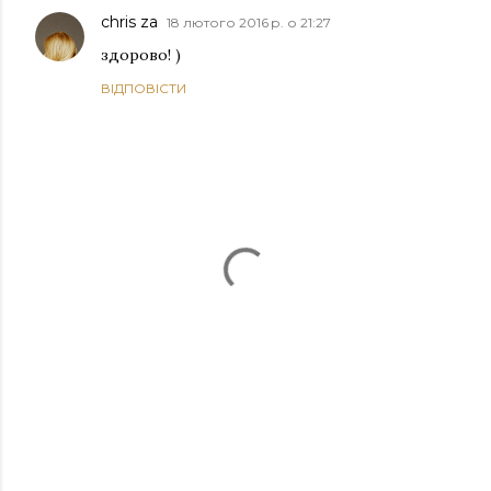
chris za
18 лютого 2016 р. о 21:27
здорово! )
ВІДПОВІСТИ
Д