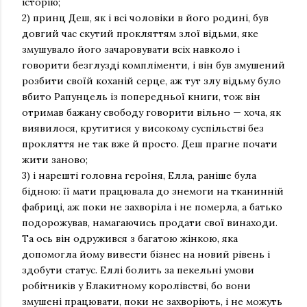
історію;
2) принц Деш, як і всі чоловіки в його родині, був
довгий час скутий прокляттям злої відьми, яке
змушувало його зачаровувати всіх навколо і
говорити безглузді компліменти, і він був змушений
розбити своїй коханій серце, аж тут злу відьму було
вбито Рапунцель із попередньої книги, тож він
отримав бажану свободу говорити вільно — хоча, як
виявилося, крутитися у високому суспільстві без
прокляття не так вже й просто. Деш прагне почати
жити заново;
3) і нарешті головна героїня, Елла, раніше була
бідною: її мати працювала до знемоги на тканинній
фабриці, аж поки не захворіла і не померла, а батько
подорожував, намагаючись продати свої винаходи.
Та ось він одружився з багатою жінкою, яка
допомогла йому вивести бізнес на новий рівень і
здобути статус. Еллі болить за пекельні умови
робітників у Блакитному королівстві, бо вони
змушені працювати, поки не захворіють, і не можуть