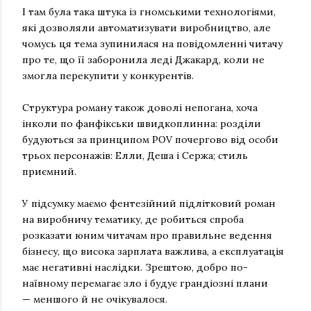
І там була така штука із гномськими технологіями,
які дозволяли автоматизувати виробництво, але
чомусь ця тема зупинилася на повідомленні читачу
про те, що її заборонила леді Джакард, коли не
змогла перекупити у конкурентів.
Структура роману також доволі непогана, хоча
інколи по фанфікськи швидкоплинна: розділи
будуються за принципом POV почергово від особи
трьох персонажів: Елли, Деша і Сержа; стиль
приємний.
У підсумку маємо фентезійний підлітковий роман
на виробничу тематику, де робиться спроба
розказати юним читачам про правильне ведення
бізнесу, що висока зарплата важлива, а експлуатація
має негативні наслідки. Зрештою, добро по-
наївному перемагає зло і будує грандіозні плани
— меншого й не очікувалося.