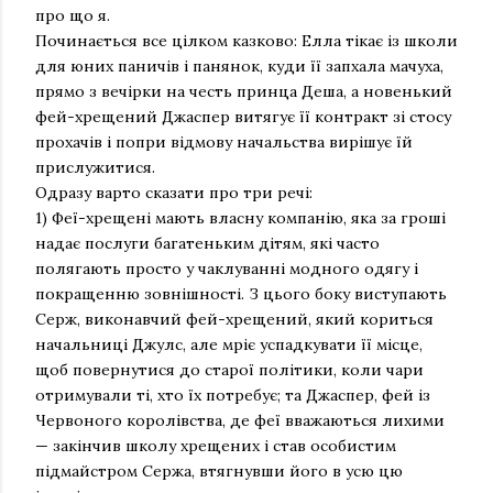
про що я.
Починається все цілком казково: Елла тікає із школи
для юних паничів і панянок, куди її запхала мачуха,
прямо з вечірки на честь принца Деша, а новенький
фей-хрещений Джаспер витягує її контракт зі стосу
прохачів і попри відмову начальства вирішує їй
прислужитися.
Одразу варто сказати про три речі:
1) Феї-хрещені мають власну компанію, яка за гроші
надає послуги багатеньким дітям, які часто
полягають просто у чаклуванні модного одягу і
покращенню зовнішності. З цього боку виступають
Серж, виконавчий фей-хрещений, який кориться
начальниці Джулс, але мріє успадкувати її місце,
щоб повернутися до старої політики, коли чари
отримували ті, хто їх потребує; та Джаспер, фей із
Червоного королівства, де феї вважаються лихими
— закінчив школу хрещених і став особистим
підмайстром Сержа, втягнувши його в усю цю