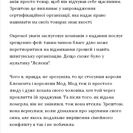
аніж просто товар, щоб він відчував себе щасливим.
Зрештою це випливає у запровадження
сертифікаційної організації, яка надає право
нашивати на своїх товарах знак якості.
Окремої уваги заслуговує компанія з надання послуг
хрещених-фей: таким чином благе діло може
перетворитися на відмивання грошей і навіть
шпигунську організацію. Дещо схоже було у
мультику "Лелеки".
Чого я, правда, не зрозуміла, то це стосунки короля
Клемента і королеви Мод. Мод теж із простого
люду і дуже кохала свого чоловіка, хоч той через
прокляття їй зраджував. Та після того, як відьма
померла, він не змінився, тож вона втекла. Зрештою,
вона вернулася, коли дізналася про заручини свого
сина, але якось подальше вирішення сімейного
конфлікту я так і не побачила.