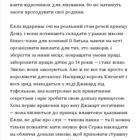
взяти відпочинок для лікування, бо не матимуть
змоги прогодувати свої родини.
Елла відкриває очі на реальний стан речей принцу
Дешу, і вони починають складати у рамках школи
бізнес-план для компанії її батька, маючи на меті
організувати виплати для тих, хто захворів, і
зберегти за ними місце, покращити умови праці,
заборонити працю дітям до 14 років — і таке всяке.
Звісно, вони закохуються. Але ж не все так просто в
королівстві датському. Насправді король Клемент і
весь уряд знаходяться у леді Джакард під
туфелькою, яка контролює всіх приватними
секретами і мріє зробити свою доньку принцесою.
Хоча перше враження про юну Джакарт негативне
— вона чіпляється до принца, влаштовує цькування
Елли, не дбає про слуг — типова панна — та її можна
тільки пожаліти: мати змушує фея Сержа накладати
на обличчя доньки ілюзію, щоб приховати страшну