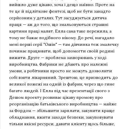
вийшло дуже цікаво, хоча і дещо наївно. Проте на
те це й підліткове фентезі, щоб не бути занадто
серйозним у деталях. Тут засуджується дитяча
праця — аж до того, що змальовуються страшні
картини праці малят. Елла сама таке пережила, а
тому не бажає подібного нікому. До речі, нагадало
мені перші серії "Ошін" — там дівчинка теж змалечку
починає працювати, щоб допомогти своїй родині
вижити. Друге — проблема захворювань у ході
виробництва. Фабрики не дбають про належні
умови, а робітники просто не можуть дозволити
собі взяти лікарняний. Зрештою, це призводить до
великої пожежі на одній із фабрик, через що гине
багато людей. І Елла під час презентації свого з
Дешом проекту розвиває цікаву промову про
реорганізацію батьківського виробництва — майже
за Фордом — збільшити зарплати, закупити краще
обладнання, вжити заходи безпеки, закуповувати
тільки якісні ресурси, давати клієнту щось більше,