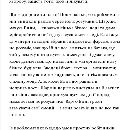
хворобу, замість того, щоб її лікувати.
Що ж до родини нашої Попелюшки, то проблеми в
ній виникли радше через непорозуміння. Шарлін,
мачуха Елли, — справжнісінька бізнес-леді та дама і
мріє зробити з неї гідну в суспільстві леді. Еллі ж усі
ці манери та модні вбрання видаються фарсом, вона
не розуміє, навіщо їй це все, злиться на батька, що
той у всьому погоджується з мачухою, і дуже лютує,
коли дізнається, що на могилі її матері звели нову
бізнес-будівлю. Зведені брат і сестра — музиканти;
хоча спершу вони не ладнають, але потім знаходять
спільну мову. Але, коли Елла потрапляє в
неприємності, Шарлін першою виступає на її захист
і до кінця захищає, прислуховується до її порад,
намагається порозумітися. Варто Еллі трохи
вгамувати свої емоції — і вона розуміє, що не все так
погано.
Із проблематикою щодо умов простих робітників