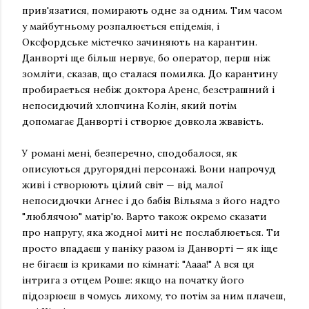
прив'язатися, помирають одне за одним. Тим часом
у майбутньому розпалюється епідемія, і
Оксфордське містечко зачиняють на карантин.
Данворті ще більш нервує, бо оператор, перш ніж
зомліти, сказав, що сталася помилка. До карантину
пробирається небіж доктора Аренс, безстрашний і
непосидючий хлопчина Колін, який потім
допомагає Данворті і створює довкола жвавість.
У романі мені, безперечно, сподобалося, як
описуються другорядні персонажі. Вони напрочуд
живі і створюють цілий світ — від малої
непосидючки Агнес і до бабія Вільяма з його надто
"люблячою" матір'ю. Варто також окремо сказати
про напругу, яка жодної миті не послаблюється. Ти
просто впадаєш у паніку разом із Данворті — як іще
не бігаєш із криками по кімнаті: "Аааа!" А вся ця
інтрига з отцем Роше: якщо на початку його
підозрюєш в чомусь лихому, то потім за ним плачеш,