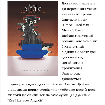
Дісталася я нарешті
до переможця таких
визначних премій
фантастики, як
"Г'юґо", "Неб'юла" і
"Локус". Хоч я і
люблю товстенькі
романи, але мене, як
більшість, міг
відлякати обсяг цієї
цеглини від
негайного ж
прочитання.
Здавалося,
доведеться
поринути у щось дуже серйозне. Але ні. Щойно
відкриваєш першу сторінку, як тебе вже несе й несе,
аж поки не опинишся на самому кінці з думками:
"Еее? Це все? А далі?"