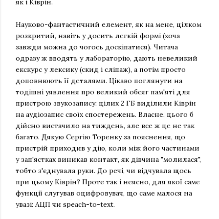
як і Ківрін.
Науково-фантастичний елемент, як на мене, цілком
розкритий, навіть у досить легкій формі (хоча
завжди можна до чогось доскіпатися). Читача
одразу ж вводять у лабораторію, дають невеликий
екскурс у лексику (скид і сліпаж), а потім просто
доповнюють її деталями. Цікаво поглянути на
тодішні уявлення про великий обсяг пам'яті для
пристрою звукозапису: цілих 2 ГБ виділили Ківрін
на аудіозапис своїх спостережень. Власне, цього б
дійсно вистачило на тиждень, але все ж це не так
багато. Дякую Сергію Торенку за пояснення, що
пристрій приходив у дію, коли між його частинами
у зап'ястках виникав контакт, як дівчина "молилася",
тобто з'єднувала руки. До речі, чи відчувала щось
при цьому Ківрін? Проте так і неясно, для якої саме
функції слугував оцифровувач, що саме малося на
увазі: АЦП чи speach-to-text.