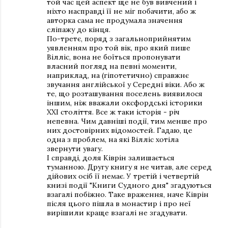
той час цей аспект ще не був вивчений і
ніхто насправді її не міг побачити, або ж
авторка сама не продумала значення
сліпажу до кінця.
По-третє, поряд з загальноприйнятим
уявленням про той вік, про який пише
Вілліс, вона не боїться пропонувати
власний погляд на певні моменти,
наприклад, на (гіпотетично) справжнє
звучання англійської у Середні віки. Або ж
те, що розташування поселень виявилося
іншим, ніж вважали оксфордські історики
ХХІ століття. Все ж таки історія - річ
непевна. Чим давніші події, тим менше про
них достовірних відомостей. Гадаю, це
одна з проблем, на які Вілліс хотіла
звернути увагу.
І справді, доля Ківрін залишається
туманною. Другу книгу я не читав, але серед
дійових осіб її немає. У третій і четвертій
книзі події "Книги Судного дня" згадуються
взагалі побіжно. Таке враження, наче Ківрін
після цього пішла в монастир і про неї
вирішили краще взагалі не згадувати.