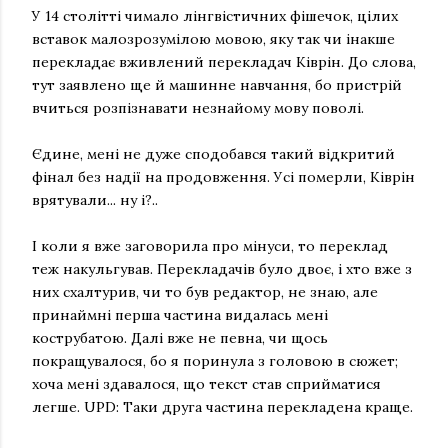
У 14 столітті чимало лінгвістичних фішечок, цілих
вставок малозрозумілою мовою, яку так чи інакше
перекладає вживлений перекладач Ківрін. До слова,
тут заявлено ще й машинне навчання, бо пристрій
вчиться розпізнавати незнайому мову поволі.
Єдине, мені не дуже сподобався такий відкритий
фінал без надії на продовження. Усі померли, Ківрін
врятували... ну і?..
І коли я вже заговорила про мінуси, то переклад
теж накульгував. Перекладачів було двоє, і хто вже з
них схалтурив, чи то був редактор, не знаю, але
принаймні перша частина видалась мені
кострубатою. Далі вже не певна, чи щось
покращувалося, бо я поринула з головою в сюжет;
хоча мені здавалося, що текст став сприйматися
легше. UPD: Таки друга частина перекладена краще.