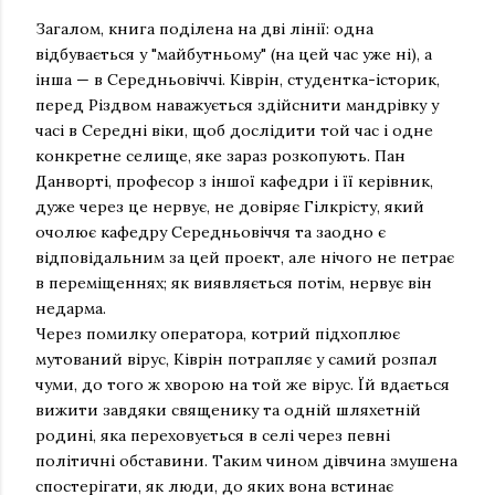
Загалом, книга поділена на дві лінії: одна
відбувається у "майбутньому" (на цей час уже ні), а
інша — в Середньовіччі. Ківрін, студентка-історик,
перед Різдвом наважується здійснити мандрівку у
часі в Середні віки, щоб дослідити той час і одне
конкретне селище, яке зараз розкопують. Пан
Данворті, професор з іншої кафедри і її керівник,
дуже через це нервує, не довіряє Гілкрісту, який
очолює кафедру Середньовіччя та заодно є
відповідальним за цей проект, але нічого не петрає
в переміщеннях; як виявляється потім, нервує він
недарма.
Через помилку оператора, котрий підхоплює
мутований вірус, Ківрін потрапляє у самий розпал
чуми, до того ж хворою на той же вірус. Їй вдається
вижити завдяки священику та одній шляхетній
родині, яка переховується в селі через певні
політичні обставини. Таким чином дівчина змушена
спостерігати, як люди, до яких вона встинає