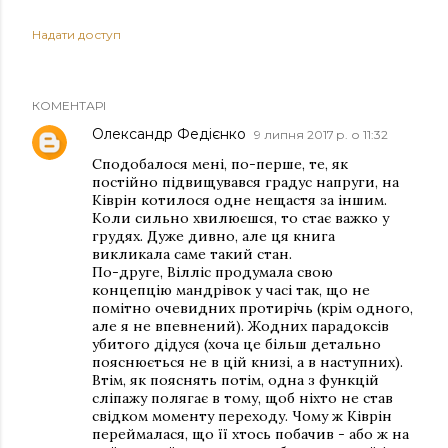
Надати доступ
КОМЕНТАРІ
Олександр Федієнко
9 липня 2017 р. о 11:32
Сподобалося мені, по-перше, те, як
постійно підвищувався градус напруги, на
Ківрін котилося одне нещастя за іншим.
Коли сильно хвилюєшся, то стає важко у
грудях. Дуже дивно, але ця книга
викликала саме такий стан.
По-друге, Вілліс продумала свою
концепцію мандрівок у часі так, що не
помітно очевидних протирічь (крім одного,
але я не впевнений). Жодних парадоксів
убитого дідуся (хоча це більш детально
пояснюється не в цій книзі, а в наступних).
Втім, як пояснять потім, одна з функцій
сліпажу полягає в тому, щоб ніхто не став
свідком моменту переходу. Чому ж Ківрін
переймалася, що її хтось побачив - або ж на