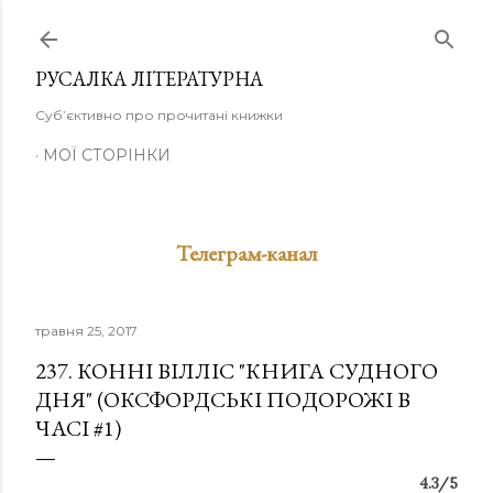
Перейти до основного вмісту
РУСАЛКА ЛІТЕРАТУРНА
Суб’єктивно про прочитані книжки
МОЇ СТОРІНКИ
Телеграм-канал
травня 25, 2017
237. КОННІ ВІЛЛІС "КНИГА СУДНОГО
ДНЯ" (ОКСФОРДСЬКІ ПОДОРОЖІ В
ЧАСІ #1)
4.3/5