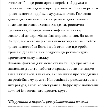
атеології" — це розширена версія тієї думки з
багатьма прикладами про три монотеїстичні релігії:
християнство, юдаїзм і мусульманство. Головна
думка цієї книжки проста: релігія досі сильно
впливає на становлення людини, розвиток
суспільства, формує нові конфлікти та старі-
оновлені дискримінаційні переконання. Як каже
Онфре, ми живемо у християнському атеїзмі, тобто
християнстві без Бога, і цей етап все ще треба
пройти. Для більших подробиць рекомендую
прочитати саму книжку.
Цікавим фактом для мене стало те, що про атеїзм
написано досить небагато праць, і вони не надто
висвітлюються, так само, як і книжки про злодіяння
на релігійному ґрунті. Наприкінці є рекомендована
література, якою користувався Онфре при написанні
кожної із частин, що досить круто.
"Підручники з моралі в республіканських школах
проповідують вищість сім'ї, чесноти праці, необхідність