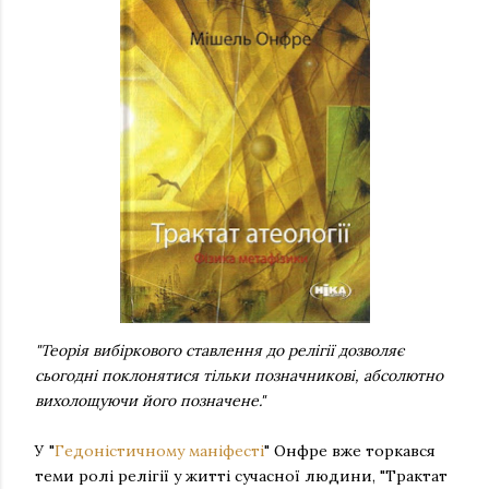
"Теорія вибіркового ставлення до релігії дозволяє
сьогодні поклонятися тільки позначникові, абсолютно
вихолощуючи його позначене."
У "
Гедоністичному маніфесті
" Онфре вже торкався
теми ролі релігії у житті сучасної людини, "Трактат