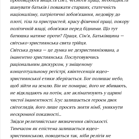
шанувати батьків і поважати старших, статечність
націоналізму, патріотичні зобов'язання, недовіру до
плоті, тіла та пристрастей, красу фізичної праці, покору
політичній владі, обов'язки перед бідними. Що тут
батюшка матиме проти? Праця, Сім'я, Батьківщина —
світсько-християнська свята трійця.
Світська думка — це думка не дехристиянізована, а
іманентно християнська. Послуговуючись
раціональним дискурсом, у зміщеному
концептуальному регістрі, квінтесенція юдео-
християнської етики зберігається. Бог полишає небо,
щоб зійти на землю. Він не помирає, його не вбивають,
не відкладають на потім, але акліматизують у царині
чистої іманентності. Ісус залишається героєм двох
світоглядів, його лише просять зняти німб, уникнути
нескромної показності...
Звідси релятивістське визначення світськості.
Тимчасом як епістема залишається юдео-
християнською, поводяться так, ніби релігія не