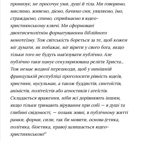
пронизує, не просочує уми, душі й тіла. Ми говоримо,
мислимо, живемо, діємо, бачимо сни, уявляємо, їмо,
страждаємо, спимо, сприймаємо в юдео-
християнському ключі. Ми сформовані
двохтисячолітнім форматуванням біблійного
монотеїзму. Тож світськість бореться за те, щоб кожен
міг думати, як побажає, міг вірити у свого бога, якщо
тільки того не будуть нав'язувати публічно. Але
публічно таки панує секуляризована релігія Христа...
Тож немає жодної перешкоди, щоб у нинішній
французькій республіці проголосити рівність юдеїв,
християн, мусульман, а також буддистів, синтоїстів,
анімістів, політеїстів або агностиків і атеїстів.
Складається враження, ніби всі дорівнюють іншим,
якщо тільки тримають вірування при собі — в душі та
глибині свідомості, — позаяк зовні, в публічному житті
рамки, форми, сили, так би мовити, основа (етика,
політика, біоетика, право) залишається юдео-
християнською!"