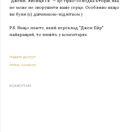
"Джейн, лисиця і я" — це гірко-солодка історія, яка
не може не зворушити ваше серце. Особливо якщо
ви були (є) дівчинкою-підлітком )
P.S. Якщо знаєте, який переклад "Джен Ейр"
найкращий, то пишіть у коментарях.
Надати доступ
Мітки:
комікси
КОМЕНТАРІ