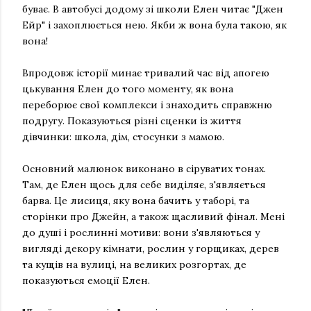
буває. В автобусі додому зі школи Елен читає "Джен
Ейр" і захоплюється нею. Якби ж вона була такою, як
вона!
Впродовж історії минає тривалий час від апогею
цькування Елен до того моменту, як вона
переборює свої комплекси і знаходить справжню
подругу. Показуються різні сценки із життя
дівчинки: школа, дім, стосунки з мамою.
Основний малюнок виконано в сіруватих тонах.
Там, де Елен щось для себе виділяє, з'являється
барва. Це лисиця, яку вона бачить у таборі, та
сторінки про Джейн, а також щасливий фінал. Мені
до душі і рослинні мотиви: вони з'являються у
вигляді декору кімнати, рослин у горщиках, дерев
та кущів на вулиці, на великих розгортах, де
показуються емоції Елен.