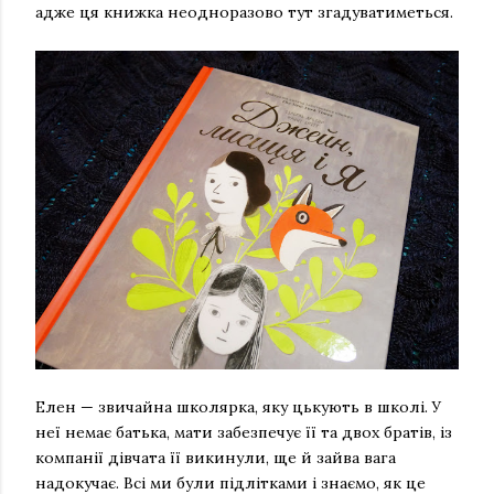
адже ця книжка неодноразово тут згадуватиметься.
Елен — звичайна школярка, яку цькують в школі. У
неї немає батька, мати забезпечує її та двох братів, із
компанії дівчата її викинули, ще й зайва вага
надокучає. Всі ми були підлітками і знаємо, як це