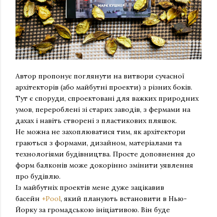
Автор пропонує поглянути на витвори сучасної
архітекторів (або майбутні проекти) з різних боків.
Тут є споруди, спроектовані для важких природних
умов, перероблені зі старих заводів, з фермами на
дахах і навіть створені з пластикових пляшок.
Не можна не захоплюватися тим, як архітектори
граються з формами, дизайном, матеріалами та
технологіями будівництва. Просте доповнення до
форм балконів може докорінно змінити уявлення
про будівлю.
Із майбутніх проектів мене дуже зацікавив
басейн
+Pool
, який планують встановити в Нью-
Йорку за громадською ініціативою. Він буде