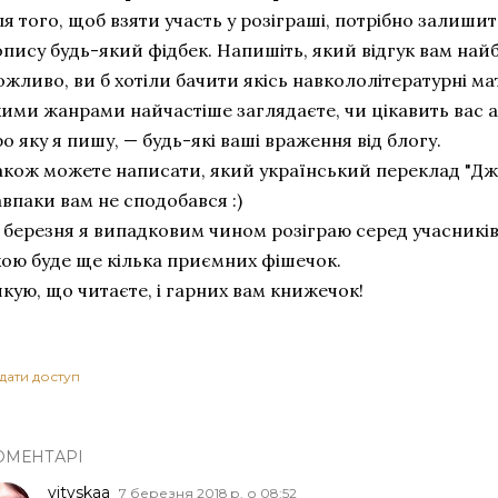
я того, щоб взяти участь у розіграші, потрібно залиши
опису будь-який фідбек. Напишіть, який відгук вам най
жливо, ви б хотіли бачити якісь навкололітературні мат
кими жанрами найчастіше заглядаєте, чи цікавить вас 
о яку я пишу, — будь-які ваші враження від блогу.
акож можете написати, який український переклад "Д
впаки вам не сподобався :)
1 березня я випадковим чином розіграю серед учасників
кою буде ще кілька приємних фішечок.
кую, що читаєте, і гарних вам книжечок!
дати доступ
ОМЕНТАРІ
vityskaa
7 березня 2018 р. о 08:52