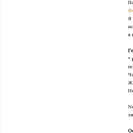
По
Ф
Я
н
я 
Г
* 
п
Ч
Ж
Не
No
з
О