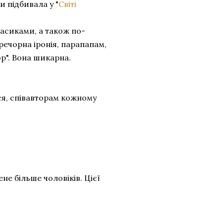
 підбивала у "
Світі
асиками, а також по-
ечорна іронія, парапапам,
ор". Вона шикарна.
ься, співавторам кожному
не більше чоловіків. Цієї