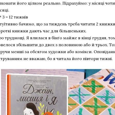
конати його цілком реально. Підрахуймо: у місяці чоти
сяці.
* 3 = 12 тижнів
туїтивно бачимо, що за тиждень треба читати 2 книжки.
ороткі книжки дають час для більшеньких.
о труднощі. Я влилася в бінґо майже в кінці грудня, т
велося збільшити до двох з половиною або й трьох. То
ручи менші за обсягом художки або комікси. Оповіданн
труванням не вважаю, бо я читала його півтори тижні.