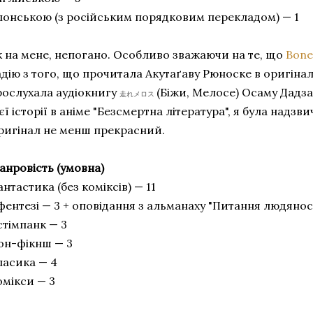
понською (з російським порядковим перекладом) — 1
к на мене, непогано. Особливо зважаючи на те, що
Bone
дію з того, що прочитала Акутаґаву Рюноске в оригіналі.
рослухала аудіокнигу
(Біжи, Мелосе) Осаму Дадз
走れメロス
єї історії в аніме "Безсмертна література", я була надз
ригінал не менш прекрасний.
анровість (умовна)
нтастика (без коміксів) — 11
фентезі — 3 + оповідання з альманаху "Питання людянос
стімпанк — 3
он-фікнш — 3
ласика — 4
омікси — 3