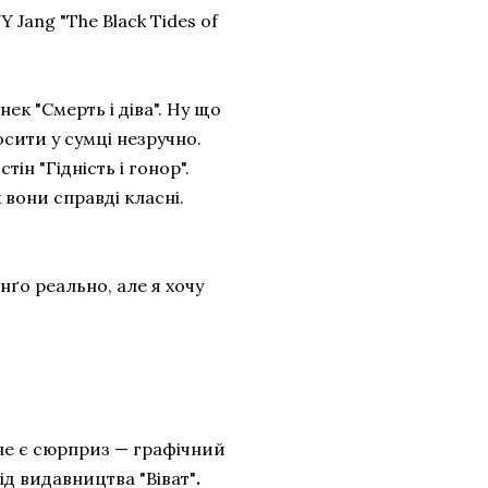
 Jang "The Black Tides of
ек "Смерть і діва". Ну що
сити у сумці незручно.
ін "Гідність і гонор".
 вони справді класні.
нґо реально, але я хочу
ене є сюрприз — графічний
ід видавництва "Віват"
.