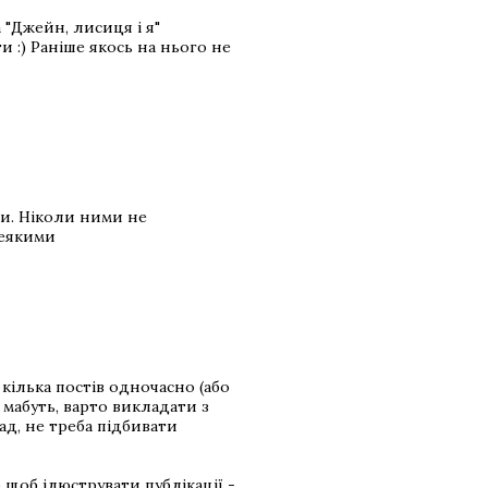
а "Джейн, лисиця і я"
 :) Раніше якось на нього не
си. Ніколи ними не
деякими
 кілька постів одночасно (або
 мабуть, варто викладати з
ад, не треба підбивати
щоб ілюструвати публікації -