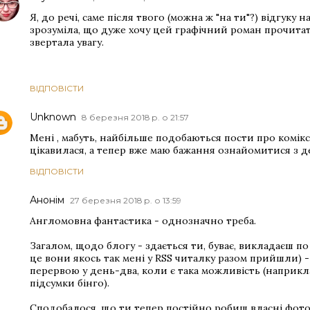
Я, до речі, саме після твого (можна ж "на ти"?) відгуку н
зрозуміла, що дуже хочу цей графічний роман прочитати
звертала увагу.
ВІДПОВІСТИ
Unknown
8 березня 2018 р. о 21:57
Мені , мабуть, найбільше подобаються пости про комік
цікавилася, а тепер вже маю бажання ознайомитися з 
ВІДПОВІСТИ
Анонім
27 березня 2018 р. о 13:59
Англомовна фантастика - однозначно треба.
Загалом, щодо блогу - здається ти, буває, викладаєш по
це вони якось так мені у RSS читалку разом прийшли) -
перервою у день-два, коли є така можливість (наприкл
підсумки бінго).
Сподобалося, що ти тепер постійно робиш власні фото 