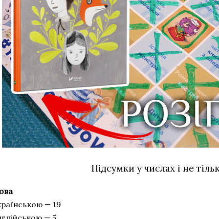
Підсумки у числах і не тіль
ова
країнською — 19
нглійською — 5