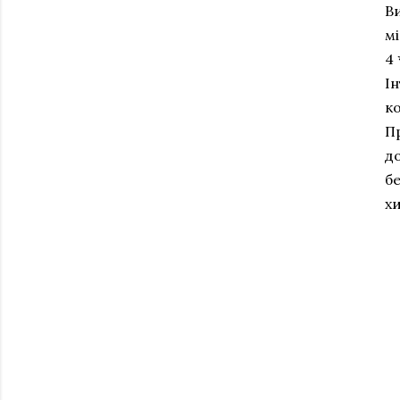
Ви
мі
4 
Ін
к
Пр
до
бе
хи