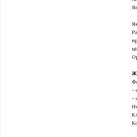
Я
Я
Ра
п
ці
О
Ж
Фа
- 
- 
Н
К
К