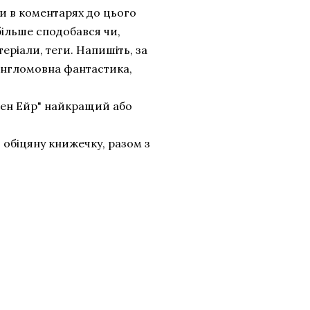
ти в коментарях до цього
більше сподобався чи,
еріали, теги. Напишіть, за
англомовна фантастика,
жен Ейр" найкращий або
 обіцяну книжечку, разом з