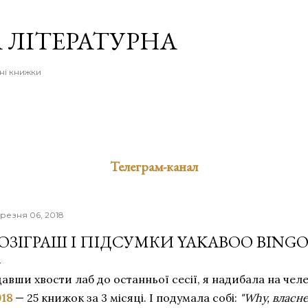
Перейти до основного вмісту
 ЛІТЕРАТУРНА
ні книжки
Телеграм-канал
резня 06, 2018
ОЗІГРАШ І ПІДСУМКИ YAKABOO BINGO
давши хвости лаб до останньої сесії, я надибала на че
018
— 25 книжок за 3 місяці. І подумала собі:
"Why, власне