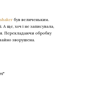
shaker
був величеньким.
 А ще, хоч і не записувала,
ая. Перекладаючи обробку
вичайно зворушена.
ті"