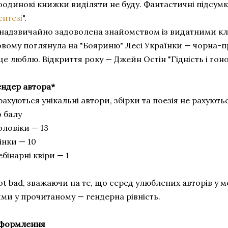
одинокі книжки виділяти не буду. Фантастичні підсумки
ентезі
".
 надзвичайно задоволена знайомством із видатними кл
овому поглянула на "Бояриню" Лесі Українки — чорна-пр
це люблю. Відкриття року — Джейн Остін "Гідність і гон
ендер автора*
рахуються унікальні автори, збірки та поезія не рахуют
о балу
оловіки — 13
інки — 10
бінарні квіри — 1
t bad, зважаючи на те, що серед улюблених авторів у ме
ими у прочитаному — гендерна рівність.
формлення