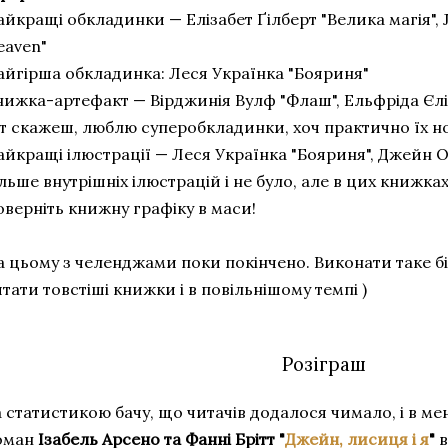
йкращі обкладинки — Елізабет Ґілберт "Велика магія", JY
eaven"
айгірша обкладинка: Леся Українка "Бояриня"
ижка-артефакт — Вірджинія Вулф "Флаш", Ельфріда Єлін
ут скажеш, люблю суперобкладинки, хоч практично їх но
йкращі ілюстрації — Леся Українка "Бояриня", Джейн Ост
льше внутрішніх ілюстрацій і не було, але в цих книжках
оверніть книжну графіку в маси!
 цьому з челенджами поки покінчено. Виконати таке бі
тати товстіші книжки і в повільнішому темпі )
Розіграш
а статистикою бачу, що читачів додалося чимало, і в м
оман
Ізабель Арсено та Фанні Брітт "
Джейн, лисиця і я
"
в