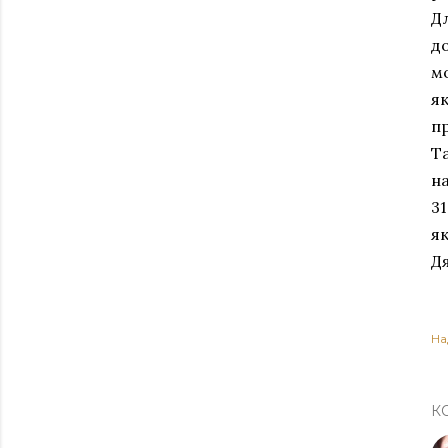
Дл
д
мо
я
пр
Т
на
3
я
Дя
На
К