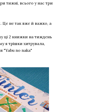
ри тижні, всього у нас три
 Це не так вже й важко, а
ому ці 2 книжки на тиждень
му я трішки хитрувала,
я "Yabu no naka"