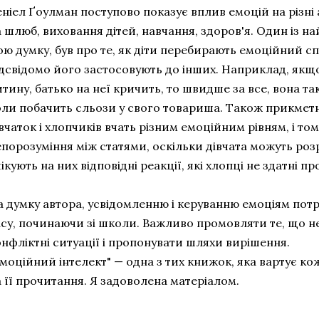
еніел Ґоулман поступово показує вплив емоцій на різні
 шлюб, виховання дітей, навчання, здоров'я. Один із на
ю думку, був про те, як діти перебирають емоційний спе
ідсвідомо його застосовують до інших. Наприклад, якщо
тину, батько на неї кричить, то швидше за все, вона т
оли побачить сльози у свого товариша. Також прикметн
вчаток і хлопчиків вчать різним емоційним рівням, і то
порозуміння між статями, оскільки дівчата можуть розр
ікують на них відповідні реакції, які хлопці не здатні п
а думку автора, усвідомленню і керуванню емоціям потр
асу, починаючи зі школи. Важливо промовляти те, що н
нфліктні ситуації і пропонувати шляхи вирішення.
моційний інтелект" — одна з тих книжок, яка вартує к
 її прочитання. Я задоволена матеріалом.