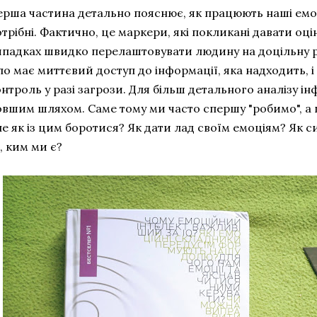
ерша частина детально пояснює, як працюють наші емоц
трібні. Фактично, це маркери, які покликані давати оці
ипадках швидко перелаштовувати людину на доцільну 
ло має миттєвий доступ до інформації, яка надходить, 
нтроль у разі загрози. Для більш детального аналізу і
овшим шляхом. Саме тому ми часто спершу "робимо", а п
е як із цим боротися? Як дати лад своїм емоціям? Як 
, ким ми є?