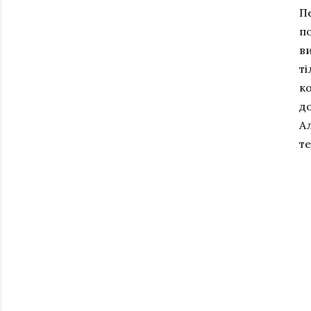
П
по
в
ті
ко
д
Ал
те