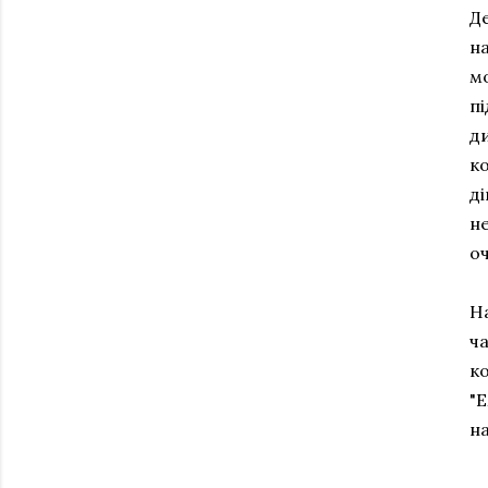
Д
на
мо
п
ди
к
ді
не
оч
Н
ч
ко
"Е
на