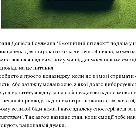
раця Деніела Ґоулмана "Емоційний інтелект" подана у н
изначена для широкого кола читачів. Я певна, кожен із 
амислювався над тим, чому ми піддаємося нашим емоці
дповідь на це питання.
собисто я просто ненавиджу, коли не в змозі стримати
ість. Або затяжну меланхолію, з якої довго виборсуєшс
 університету я відчула на собі нездатність до самоко
 невдачі призводять до неконтрольованих сліз, хоча пі
ому великої біди нема, і наче здалеку спостерігаєш за
ратством"
. Так автор називає стан, коли емоції тебе на
локують раціональні думки.