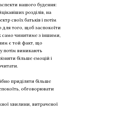
 аспекти нашого будення:
йцікавіших розділів, на
ктр своїх батьків і потім
 для того, щоб заспокоїти
ак само чинитиме з іншими,
им є той факт, що
му потім виникають
ізняти більше емоцій і
рочитати.
ібно приділяти більше
епокоїть, обговорювати
ожної хвилини, витраченої