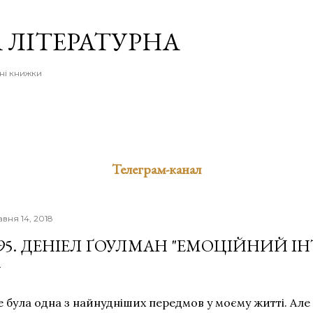
Перейти до основного вмісту
 ЛІТЕРАТУРНА
ні книжки
Телеграм-канал
авня 14, 2018
95. ДЕНІЕЛ ҐОУЛМАН "ЕМОЦІЙНИЙ ІН
е була одна з найнудніших передмов у моєму житті. Ал