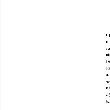
П
пр
з
ві
О
зл
до
чи
ць
пі
б