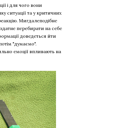
ії і для чого вони
нку ситуації та у критичних
реакцію. Мигдалеподібне
і здатне перебирати на себе
нформації доведеться йти
отім "думаємо".
сильно емоції впливають на