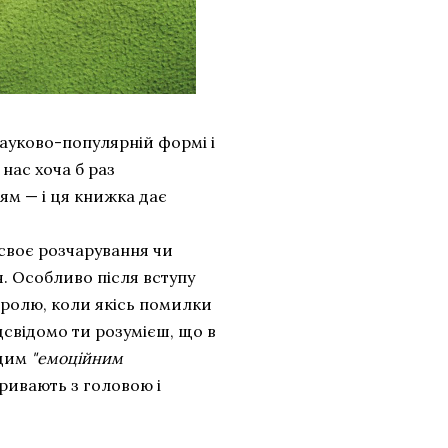
ауково-популярній формі і
нас хоча б раз
ям — і ця книжка дає
 своє розчарування чи
я. Особливо після вступу
нтролю, коли якісь помилки
дсвідомо ти розумієш, що в
 цим
"емоційним
кривають з головою і