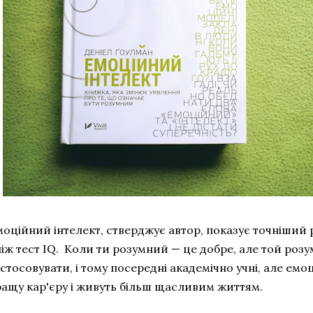
оційний інтелект, стверджує автор, показує точніший ре
іж тест IQ. Коли ти розумний — це добре, але той роз
стосовувати, і тому посередні академічно учні, але емо
ращу кар'єру і живуть більш щасливим життям.