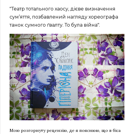
"Театр тотального хаосу, дієве визначення
сум’яття, позбавлений нагляду хореографа
танок сумного ґвалту. То була війна".
Мою розгорнуту рецензію, де я пояснюю, що в біса