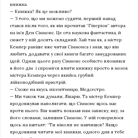
книжка.
— Книжка? Як це можливо?
— З того, що ми можемо судити, перший напад
стався після того, як він прочитав “Гіперіон” автора
на ім’я Ден Сіммонс. Це ота наукова фантастика, й
сюжет у ній досить складний. Хай там як, а містер
Кемпер раніше вже читав Сіммонса і знав, що він
любить додавати у свої книги багато замудрованих
ідей. Однак цього разу Сіммонс особисто вломився
в його дім і спромігся влити книжку просто в мозок
містера Кемпера через якийсь грубий
лійкоподібний пристрій.
— Схоже на якусь нісенітницю, Медсестро.
— Ми також так думали, Лікарю. Та містер Кемпер
продовжував наполягати, що Сіммонс щось має
проти нього. Він навіть показав нам записку, яку, за
його словами, залишив Сіммонс. У ній говорилося
щось на кшталт: “Ти ніколи не навчишся? Якщо
продовжиш читати мої книжки, одного дня я тебе