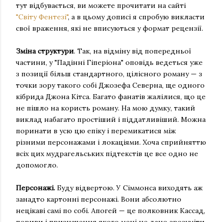
тут відбувається, ви можете прочитати на сайті
"Світу Фентезі"
, а в цьому дописі я спробую викласти
свої враження, які не вписуються у формат рецензії.
Зміна структури
. Так, на відміну від попередньої
частини, у "Падінні Гіперіона" оповідь ведеться уже
з позиції більш стандартного, цілісного роману — з
точки зору такого собі Джозефа Северна, ще одного
кібрида Джона Кітса. Багато фанатів жалілися, що це
не пішло на користь роману. На мою думку, такий
виклад набагато простіший і піддатливіший. Можна
поринати в усю цю епіку і перемикатися між
різними персонажами і локаціями. Хоча сприйняттю
всіх цих мудрагельських підтекстів це все одно не
допомогло.
Персонажі.
Буду відвертою. У Сіммонса виходять аж
занадто картонні персонажі. Вони абсолютно
нецікаві самі по собі. Апогей — це полковник Кассад,
пориви і призначення якого мені не дано зрозуміти.