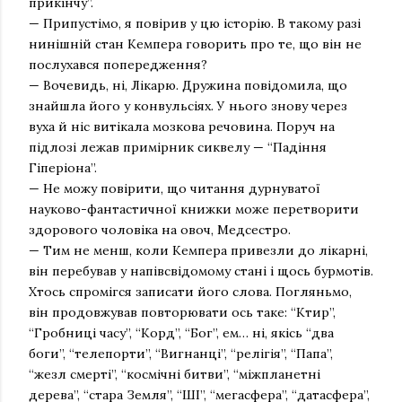
прикінчу”.
— Припустімо, я повірив у цю історію. В такому разі
нинішній стан Кемпера говорить про те, що він не
послухався попередження?
— Вочевидь, ні, Лікарю. Дружина повідомила, що
знайшла його у конвульсіях. У нього знову через
вуха й ніс витікала мозкова речовина. Поруч на
підлозі лежав примірник сиквелу — “Падіння
Гіперіона”.
— Не можу повірити, що читання дурнуватої
науково-фантастичної книжки може перетворити
здорового чоловіка на овоч, Медсестро.
— Тим не менш, коли Кемпера привезли до лікарні,
він перебував у напівсвідомому стані і щось бурмотів.
Хтось спромігся записати його слова. Погляньмо,
він продовжував повторювати ось таке: “Ктир”,
“Гробниці часу”, “Корд”, “Бог”, ем… ні, якісь “два
боги”, “телепорти”, “Вигнанці”, “релігія”, “Папа”,
“жезл смерті”, “космічні битви”, “міжпланетні
дерева”, “стара Земля”, “ШІ”, “мегасфера”, “датасфера”,