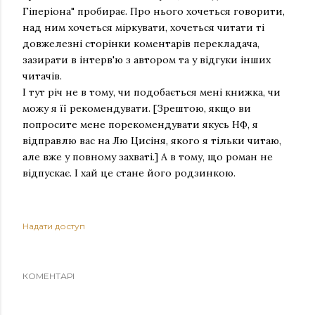
Гіперіона" пробирає. Про нього хочеться говорити,
над ним хочеться міркувати, хочеться читати ті
довжелезні сторінки коментарів перекладача,
зазирати в інтерв'ю з автором та у відгуки інших
читачів.
І тут річ не в тому, чи подобається мені книжка, чи
можу я її рекомендувати. [Зрештою, якщо ви
попросите мене порекомендувати якусь НФ, я
відправлю вас на Лю Цисіня, якого я тільки читаю,
але вже у повному захваті.] А в тому, що роман не
відпускає. І хай це стане його родзинкою.
Надати доступ
КОМЕНТАРІ