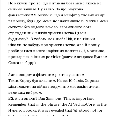
Не кажучи про те, що питання бога мене якось не
сильно зачіпає. Ну за що. За що, наукова
фантастико?! Я розумію, що я неофіт у твоєму жанрі,
та прошу, будь до мене поблажливішою. Можна мені
сюжети без оцього всього, аврамічного бога,
стражденних шляхів християнства і дзен-
буддизму?.. З тобою, моя люба НФ, я не тільки
ніколи не забуду про християнство, але й почну
розбиратися в його наріжних поняттях, і, можливо,
прошарюся в інших релігіях (раптом згадався Буалем
Сансаль, бррр).
Але поворот з фізичним розташуванням
ТехноКорду був класним. На всі 10 балів. Хороша
міжгалактична війна неодмінно має закінчитися
великим вибухом.
P.S.
А ви знали? Dan Simmons: This is important.
Remember that in the phrase ‘the AI TechnoCore’ in the
Hyperion books, it was revealed that ‘AI’ stood not for