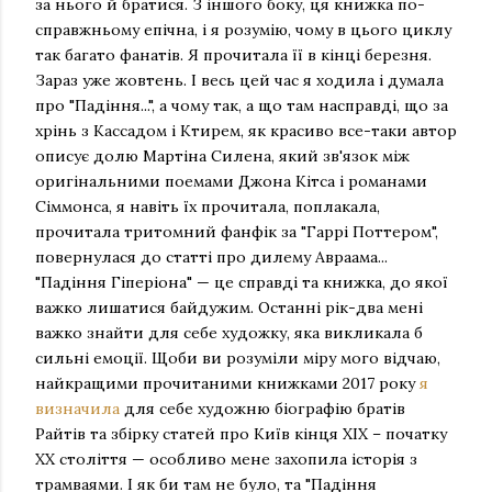
за нього й братися. З іншого боку, ця книжка по-
справжньому епічна, і я розумію, чому в цього циклу
так багато фанатів. Я прочитала її в кінці березня.
Зараз уже жовтень. І весь цей час я ходила і думала
про "Падіння...", а чому так, а що там насправді, що за
хрінь з Кассадом і Ктирем, як красиво все-таки автор
описує долю Мартіна Силена, який зв'язок між
оригінальними поемами Джона Кітса і романами
Сіммонса, я навіть їх прочитала, поплакала,
прочитала тритомний фанфік за "Гаррі Поттером",
повернулася до статті про дилему Авраама...
"Падіння Гіперіона" — це справді та книжка, до якої
важко лишатися байдужим. Останні рік-два мені
важко знайти для себе художку, яка викликала б
сильні емоції. Щоби ви розуміли міру мого відчаю,
найкращими прочитаними книжками 2017 року
я
визначила
для себе художню біографію братів
Райтів та збірку статей про Київ кінця ХІХ – початку
ХХ століття — особливо мене захопила історія з
трамваями. І як би там не було, та "Падіння