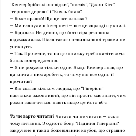
“Кентербрійські оповідки”, “поезія”, “Джон Кітс”,
“тернове дерево” і “Князь болю”.
— Боже правий! Що це все означає?
— Ми глянули в Інтернеті — все це справді є у книзі.
— Бідолаха. Не дивно, що його сіра речовина
підсмажилася. Після такого невиліковної травми не
уникнути.
— Так. Про мене, то на цю книжку треба клеїти хоча
б знак попередження.
— Я не розумію тільки одне. Якщо Кемпер знав, що
ця книга з ним зробить, то чому він все одно її
прочитав?
— Він сказав кільком людям, що “Гіперіон”
настільки захопливий, що він просто має знати, чим
роман закінчиться, навіть якщо це його вб’є.
То чи варто читати?
Читати чи не читати — ось в
чому питання. З одного боку, "Падіння Гіперіона"
закручене в такий божевільний клубок, що страшно