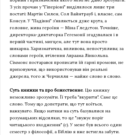
З усіх прочан у "Гіперіоні" виділялося лише три
постаті: Мартін Силен, Сол Вайнтрауб і, власне, сам
Консул. У "Падінні" з'являється дуже крута, а
головне, жива героїня — Міна Ґледстон. Точніше,
директорка-диктаторка Гегемонії згадувалася і в
першій частині, мигцем, але тут вона просто
шикарна. Харизматична, впливова, непоступлива; за
словами героїв, втілення Авраама Лінкольна.
Сіммонс постарався прописати їй гарні промови, не
приховуючи, що використовував він реальні
джерела, того ж Черчилля — майже слово в слово.
Суть книжки та про божественне
. Цю книжку
неможливо зрозуміти. Її треба "вкурити". Саме це
слово. Тому що допетрати, що тут коїться,
важкувато. Якщо натяки на суть базувалися на
розумацьких відсилках, то це "звужує поріг
читацького входження" (с). У мене був всього один
семестр з філософії, а Біблію я вже встигла забути.