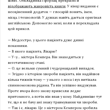
шлях". Обкладинка і форзац прекрасні й
відображають жанровість книги
. У кінці видання є
неоціненний додаток — глосарій понять, імен,
місць і технологій. У дужках навіть дається оригінал
англійською. Допомогло мені, коли я перекладала
цей прикол.
— Медсестро, у цього пацієнта дуже дивні
показники.
— В якого пацієнта, Лікарю?
— У-у… містера Кемпера. Він знаходиться у
вегетативному стані.
— О, це вельми сумний і чудернацький випадок.
— Згідно з історією хвороби пацієнта, він надійшов
кілька тижнів тому — у нього з носа і вух витікала
спинномозкова рідина. Та він успішно видужував.
Проте вчора його знову привезли ледве
притомного, а потім він впав у кому. Найдивніше тут
те, що я не бачу ані знаку травмування чи хвороби.
— Так і є, лікарю. Це з містером Кемпером зробила