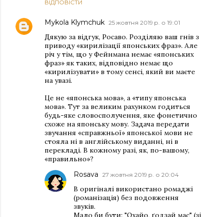
ВІДПОВІСТИ
Mykola Klymchuk
25 жовтня 2019 р. о 19:01
Дякую за відгук, Росаво. Розділяю ваш гнів з
приводу «кирилізації японських фраз». Але
річ у тім, що у Фейнмана немає «японських
фраз» як таких, відповідно немає що
«кирилізувати» в тому сенсі, який ви маєте
на увазі.
Це не «японська мова», а «типу японська
мова». Тут за великим рахунком годиться
будь-яке словосполучення, яке фонетично
схоже на японську мову. Задача передати
звучання «справжньої» японської мови не
стояла ні в англійському виданні, ні в
перекладі. В кожному разі, як, по-вашому,
«правильно»?
Rosava
27 жовтня 2019 р. о 20:04
В оригіналі використано ромаджі
(романізація) без подовження
звуків.
Мало би бути: "Охайо, ґодзай мас" (зі