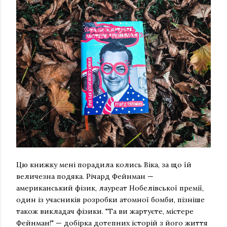
Цю книжку мені порадила колись Віка, за що їй
величезна подяка. Річард Фейнман —
американський фізик, лауреат Нобелівської премії,
один із учасників розробки атомної бомби, пізніше
також викладач фізики. "Та ви жартуєте, містере
Фейнман!" — добірка дотепних історій з його життя