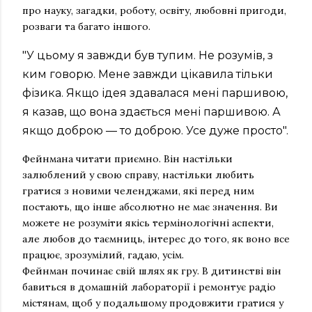
про науку, загадки, роботу, освіту, любовні пригоди,
розваги та багато іншого.
"У цьому я завжди був тупим. Не розумів, з
ким говорю. Мене завжди цікавила тільки
фізика. Якщо ідея здавалася мені паршивою,
я казав, що вона здається мені паршивою. А
якщо доброю — то доброю. Усе дуже просто".
Фейнмана читати приємно. Він настільки
залюблений у свою справу, настільки любить
гратися з новими челенджами, які перед ним
постають, що інше абсолютно не має значення. Ви
можете не розуміти якісь термінологічні аспекти,
але любов до таємниць, інтерес до того, як воно все
працює, зрозумілий, гадаю, усім.
Фейнман починає свій шлях як гру. В дитинстві він
бавиться в домашній лабораторії і ремонтує радіо
містянам, щоб у подальшому продовжити гратися у