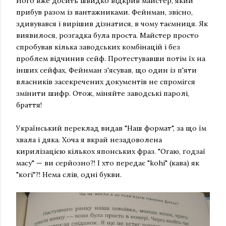
Його вже досить швидко відкрив майстер, який
прибув разом із вантажниками. Фейнман, звісно,
здивувався і вирішив дізнатися, в чому таємниця. Як
виявилося, розгадка була проста. Майстер просто
спробував кілька заводських комбінацій і без
проблем відчинив сейф. Протестувавши потім їх на
інших сейфах, Фейнман з'ясував, що один із п'яти
власників засекречених документів не спромігся
змінити шифр. Отож, міняйте заводські паролі,
браття!
Український переклад видав "Наш формат", за що їм
хвала і дяка. Хоча я вкрай незадоволена
кирилізацією кількох японських фраз. "Огаю, ґодзаї
масу" — ви серйозно?! І хто передає "kohi" (кава) як
"когі"?! Нема слів, одні букви.