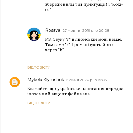
збереженням тієї пунктуації) і "Кохі-
о..."
Rosava
27 жовтня 2019 р. о 20:08
P.S. Звуку "г" в японській мові немає.
Там саме "х". І романізують його
через "h"
ВІДПОВІСТИ
Mykola Klymchuk
5 січня 2020 р. о 15:08
Вважайте, що українське написання передає
іноземний акцент Фейнмана.
ВІДПОВІСТИ