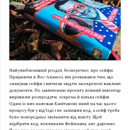
Найулюбленіший розділ, безперечно, про сейфи.
Працюючи в Лос-Аламосі, він розважався тим, що
зламував сейфи і витягав звідти засекречені важливі
документи. По закінченню проекту певний інвентар
вирішили розпродати, зокрема й кілька сейфів.
Один із них належав Капітанові, який на час цього
процесу був у від'їзді і не залишив код, а сейф треба
було попередньо звільнити від вмісту. Щоб
підібрати код, покликали Фейнмана, але даремно.