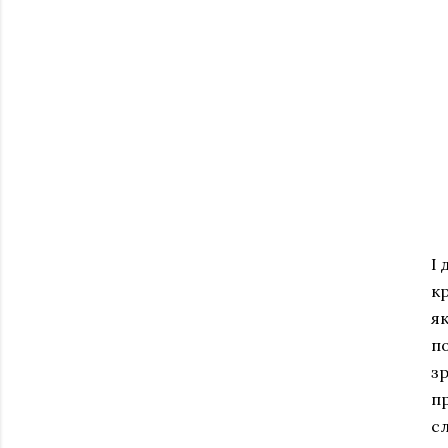
І 
кр
як
по
зр
п
сл