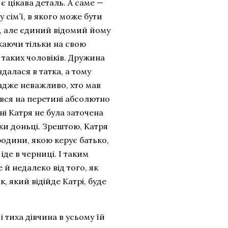
є цікава деталь. А саме —
 сім’ї, в якого може бути
у, але єдиний відомий йому
жаючи тільки на свою
и таких чоловіків. Дружина
далася в татка, а тому
 адже неважливо, хто мав
ався на перетині абсолютно
ні Катря не була заточена
пки доньці. Зрештою, Катря
родини, якою керує батько,
де в черниці. І таким
 й недалеко від того, як
, який відійде Катрі, буде
і тиха дівчина в усьому їй