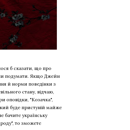
ося б сказати, що про
огли подумати. Якщо Джейн
ня й норми поведінки з
вільного стану, відчаю,
ри оповідки, "Козачка",
який буде пристуній майже
не бачите українську
ароду", то зможете