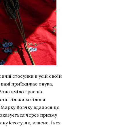
сичні стосунки в усій своїй
ї пані приїжджає онука,
Вона вміло грає на
стін тільки хотілося
о Марку Вовчку вдалося це
оказується через призму
у істоту, як, власне, і вся