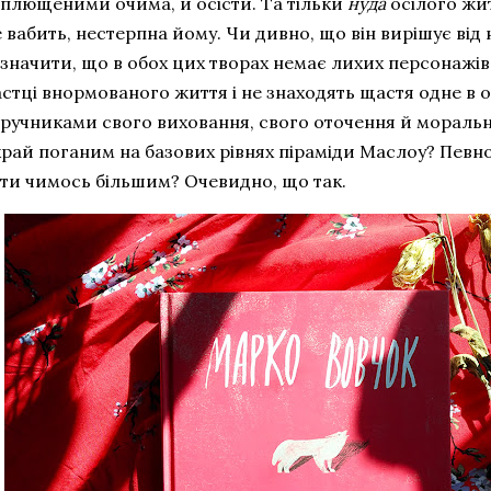
аплющеними очима, й осісти. Та тільки
нуда
осілого жит
 вабить, нестерпна йому. Чи дивно, що він вирішує від 
азначити, що в обох цих творах немає лихих персонажів
астці внормованого життя і не знаходять щастя одне в 
аручниками свого виховання, свого оточення й моральн
рай поганим на базових рівнях піраміди Маслоу? Певно,
ути чимось більшим? Очевидно, що так.