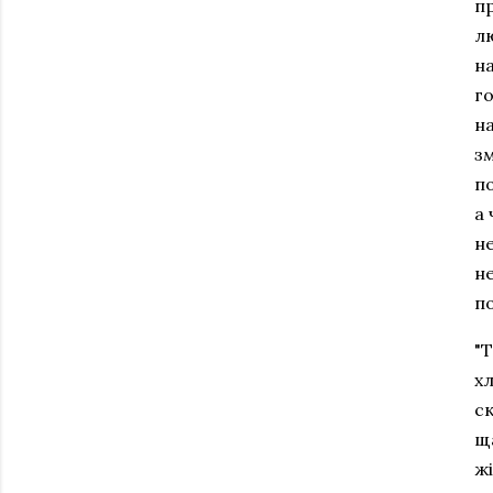
пр
лю
н
го
на
з
п
а
не
не
п
"Т
х
с
ща
жі