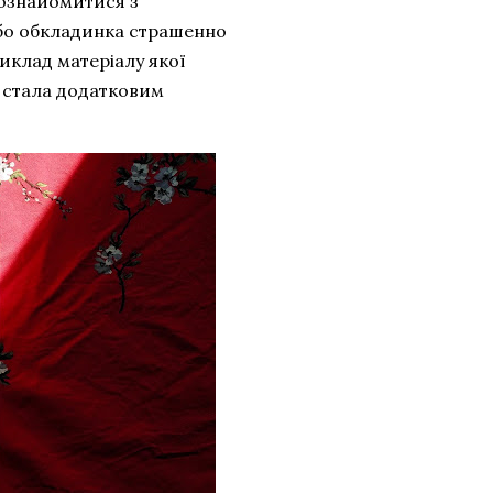
познайомитися з
 бо обкладинка страшенно
виклад матеріалу якої
, стала додатковим