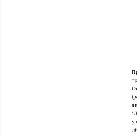
П
тр
О
ір
як
"
у 
лі