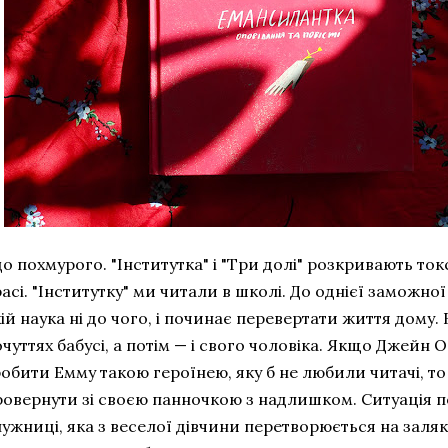
до похмурого. "Інститутка" і "Три долі" розкривають ток
асі. "Інститутку" ми читали в школі. До однієї заможно
ій наука ні до чого, і починає перевертати життя дому. 
чуттях бабусі, а потім — і свого чоловіка. Якщо Джейн О
обити Емму такою героїнею, яку б не любили читачі, т
ровернути зі своєю панночкою з надлишком. Ситуація п
ужниці, яка з веселої дівчини перетворюється на залякан