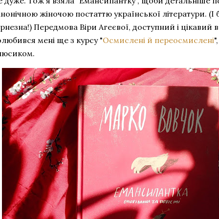
е дуже. Тож я взяла "Емансипантку", щоби детальніше 
анонічною жіночою постаттю української літератури. (І
рнезна!) Передмова Віри Агеєвої, доступний і цікавий 
любився мені ще з курсу "
Осмислені й переосмислені
"
люсиком.