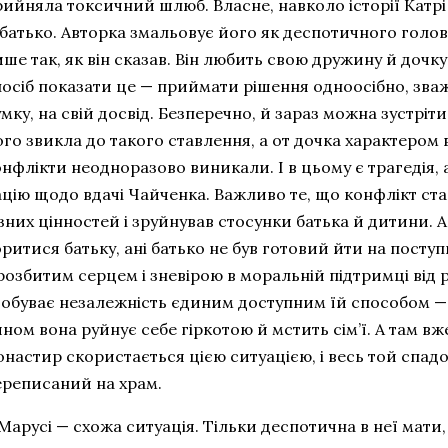
ийняла токсичний шлюб. Власне, навколо історії Катрі 
 батько. Авторка змальовує його як деспотичного голову
ше так, як він сказав. Він любить свою дружину й дочк
посіб показати це — приймати рішення одноосібно, зва
мку, на свій досвід. Безперечно, й зараз можна зустріт
го звикла до такого ставлення, а от дочка характером в
нфлікти неодноразово виникали. І в цьому є трагедія,
ацію щодо вдачі Чайченка. Важливо те, що конфлікт ст
зних цінностей і зруйнував стосунки батька й дитини. А
ритися батьку, ані батько не був готовий йти на посту
розбитим серцем і зневірою в моральній підтримці від 
добуває незалежність єдиним доступним їй способом — і
ном вона руйнує себе гіркотою й мстить сім’ї. А там вже
настир скористається цією ситуацією, і весь той спадок
ереписаний на храм.
Марусі — схожа ситуація. Тільки деспотична в неї мати, 