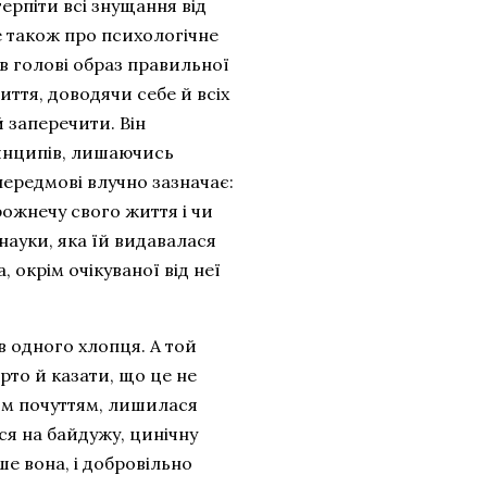
терпіти всі знущання від
е також про психологічне
в голові образ правильної
ття, доводячи себе й всіх
й заперечити. Він
ринципів, лишаючись
ередмові влучно зазначає:
ожнечу свого життя і чи
науки, яка їй видавалася
, окрім очікуваної від неї
 в одного хлопця. А той
то й казати, що це не
оїм почуттям, лишилася
ся на байдужу, цинічну
е вона, і добровільно