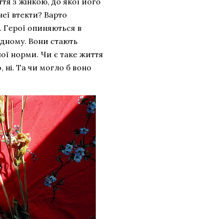
тя з жінкою, до якої його
неї втекти? Варто
. Герої опиняються в
одному. Вони стають
ої норми. Чи є таке життя
 ні. Та чи могло б воно