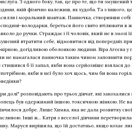
ислуга. З одного боку, так, це про те, що ти змушений 
дини, якій фізично належиш, як худоба. Та з іншого, ц
асилля і моральний шантаж. Панночка, створивши собі 
сподині-володарки, береться його свято втілювати в жи
вколо до ручки. Страждає і її чоловік, який не в змозі ї
мушений втратити себе, відмовитися від попередніх п
окірною, догідливою оболонкою людини. Віра Агеєва у п
 чи не намагалася панночка таким чином заповнити пор
 стишився б її запал, якби вона серйозніше взялася до 
потрібною, якби в неї було хоч щось, чим би вона горіла
оведінки?
ри долі" розповідають про трьох дівчат, які закохалися
лопець був одержимий іншою, токсичною жінкою. Не вар
кінчилося добре. Лише Химка, яка не дала розвитку св
сливою. Інші ж... Катря з веселої дівчини перетворила
нку. Маруся вирішила, що їй достатньо, якщо кохає лиш