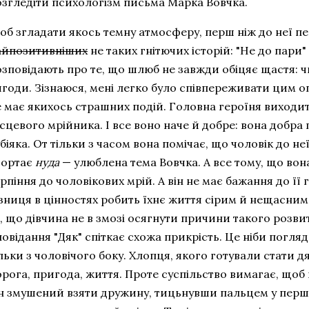
озгледіти психологізм письма Марка Вовчка.
об згладати якось темну атмосферу, перш ніж до неї пе
айпозитивніших
не таких гнітючих історій: "Не до пари" 
зповідають про те, що шлюб не завжди обіцяє щастя: чи 
годи. Зізнаюся, мені легко було співпереживати цим о
 має якихось страшних подій. Головна героїня виходит
сцевого мрійника. І все воно наче й добре: вона добра г
біяка. От тільки з часом вона помічає, що чоловік до не
гортає
нуда
— улюблена тема Вовчка. А все тому, що вон
рпіння до чоловікових мрій. А він не має бажання до її
ізниця в цінностях робить їхнє життя сірим й нещасни
, що дівчина не в змозі осягнути причини такого розви
овідання "Дяк" спіткає схожа прикрість. Це ніби погляд
льки з чоловічого боку. Хлопця, якого готували стати д
орога, пригода, життя. Проте суспільство вимагає, щоб
ін змушений взяти дружину, тицьнувши пальцем у перш