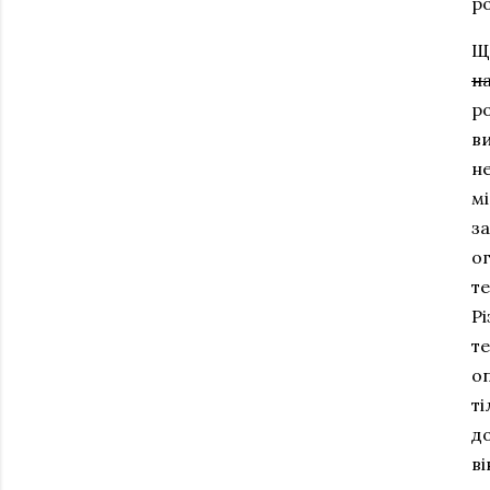
р
Щ
н
ро
ви
не
мі
за
о
те
Р
те
оп
ті
д
в