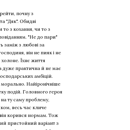
рейти, почну з
та "Дяк". Обидві
то з кохання, чи то з
повіданням. "Не до пари"
ь заміж з любові за
осподиня, він не пияк і не
ї холоне. Їхнє життя
а дуже практична й не має
 господарських амбіцій.
м морально. Найіронічніше
тку подій. Головного героя
 на ту саму проблему,
яком, весь час кличе
 він корився нормам. Тож
ий пристойний варіант з