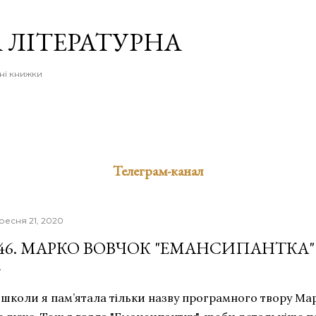
Перейти до основного вмісту
 ЛІТЕРАТУРНА
ні книжки
Телеграм-канал
ресня 21, 2020
46. МАРКО ВОВЧОК "ЕМАНСИПАНТКА"
 школи я пам’ятала тільки назву програмного твору Мар