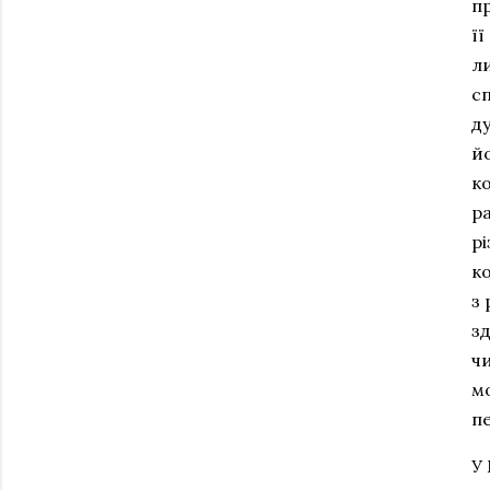
пр
її
ли
с
ду
йо
ко
р
рі
ко
з 
з
чи
мо
п
У 