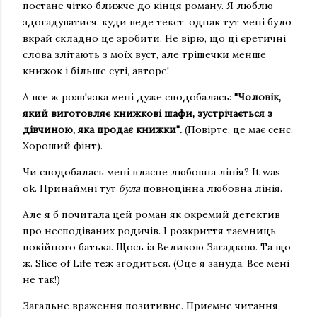
постане чітко ближче до кінця роману. Я люблю
здогадуватися, куди веде текст, однак тут мені було
вкрай складно це зробити. Не вірю, що ці єретичні
слова злітають з моїх вуст, але трішечки менше
книжок і більше суті, авторе!
А все ж розв'язка мені дуже сподобалась:
"Чоловік,
який виготовляє книжкові шафи, зустрічається з
дівчиною, яка продає книжки"
.
(Повірте, це має сенс.
Хороший фінт).
Чи сподобалась мені власне любовна лінія? It was
ok. Принаймні тут
була
повноцінна любовна лінія.
Але я б почитала цей роман як окремий детектив
про несподіваних родичів. І розкриття таємниць
покійного батька. Щось із Великою Загадкою. Та що
ж. Slice of Life теж згодиться. (Оце я зануда. Все мені
не так!)
Загальне враження позитивне. Приємне читання,