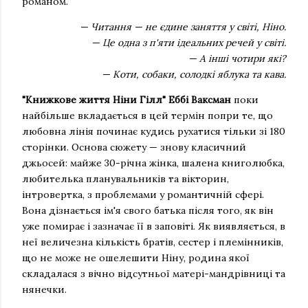
романом.
— Читання — не єдине заняття у світі, Ніно.
— Це одна з п'яти ідеальних речей у світі.
— А інші чотири які?
— Коти, собаки, солодкі яблука та кава.
"Книжкове життя Ніни Гілл" Еббі Ваксман
поки
найбільше вкладається в цей термін попри те, що
любовна лінія починає кудись рухатися тільки зі 180
сторінки. Основа сюжету — знову класичний
джьосей: майже 30-річна жінка, шалена книголюбка,
любителька планувальників та вікторин,
інтровертка, з проблемами у романтичній сфері.
Вона дізнається ім'я свого батька після того, як він
уже помирає і зазначає її в заповіті. Як виявляється, в
неї величезна кількість братів, сестер і племінників,
що не може не ошелешити Ніну, родина якої
складалася з вічно відсутньої матері-мандрівниці та
нянечки.