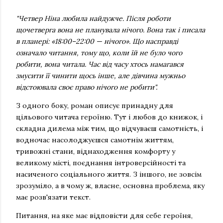
"Четвер Ніна любила найдужче. Після роботи
щочетверга вона не планувала нічого. Вона так і писала
в планері: «18:00–22:00 — нічого». Що насправді
означало читання, тому що, коли їй не було чого
робити, вона читала. Час від часу хтось намагався
змусити її чинити щось інше, але дівчина мужньо
відстоювала своє право нічого не робити".
З одного боку, роман описує принадну для
цільового читача героїню. Тут і любов до книжок, і
складна дилема між тим, що відчуваєш самотність, і
водночас насолоджуєшся самотнім життям,
тривожні стани, віднаходження комфорту у
великому місті, поєднання інтроверсійності та
насиченого соціального життя. З іншого, не зовсім
зрозуміло, а в чому ж, власне, основна проблема, яку
має розв'язати текст.
Питання, на яке має відповісти для себе героїня,