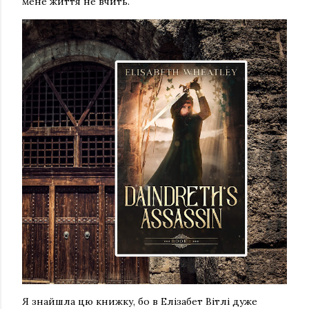
мене життя не вчить.
Я знайшла цю книжку, бо в Елізабет Вітлі дуже