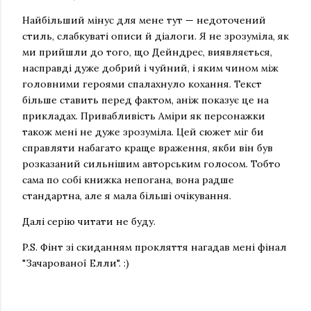
Найбільший мінус для мене тут — недоточений
стиль, слабкуваті описи й діалоги. Я не зрозуміла, як
ми прийшли до того, що Дейндрес, виявляється,
насправді дуже добрий і чуйний, і яким чином між
головними героями спалахнуло кохання. Текст
більше ставить перед фактом, аніж показує це на
прикладах. Привабливість Аміри як персонажки
також мені не дуже зрозуміла. Цей сюжет міг би
справляти набагато краще враження, якби він був
розказаний сильнішим авторським голосом. Тобто
сама по собі книжка непогана, вона радше
стандартна, але я мала більші очікування.
Далі серію читати не буду.
P.S. Фінт зі скиданням прокляття нагадав мені фінал
"Зачарованої Елли". :)