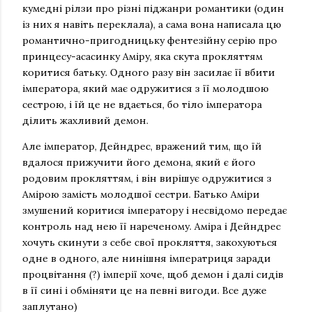
кумедні рілзи про різні піджанри романтики (один
із них я навіть переклала), а сама вона написала цю
романтично-пригодницьку фентезійну серію про
принцесу-асасинку Аміру, яка скута прокляттям
коритися батьку. Одного разу він засилає її вбити
імператора, який має одружитися з її молодшою
сестрою, і їй це не вдається, бо тіло імператора
ділить жахливий демон.
Але імператор, Дейндрес, вражений тим, що їй
вдалося прижучити його демона, який є його
родовим прокляттям, і він вирішує одружитися з
Амірою замість молодшої сестри. Батько Аміри
змушений коритися імператору і несвідомо передає
контроль над нею її нареченому. Аміра і Дейндрес
хочуть скинути з себе свої прокляття, закохуються
одне в одного, але нинішня імператриця заради
процвітання (?) імперії хоче, щоб демон і далі сидів
в її сині і обміняти це на певні вигоди. Все дуже
заплутано)