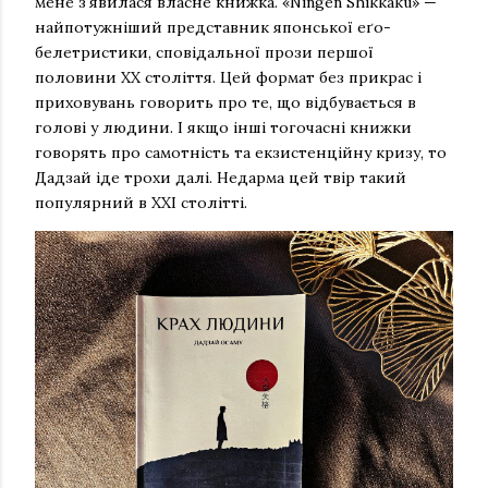
мене з'явилася власне книжка. «Ningen Shikkaku» —
найпотужніший представник японської еґо-
белетристики, сповідальної прози першої
половини ХХ століття. Цей формат без прикрас і
приховувань говорить про те, що відбувається в
голові у людини. І якщо інші тогочасні книжки
говорять про самотність та екзистенційну кризу, то
Дадзай іде трохи далі. Недарма цей твір такий
популярний в ХХІ столітті.