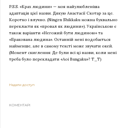
P.S.S. «Крах людини» — моя найулюбленіша
адаптація цієї назви. Дякую Анастасії Скотар за це.
Коротко і влучно. (Ningen Shikkaku можна буквально
перекласти як «провал як людини»). Українською є
також варіанти «Негожий бути людиною» та
«Бракована людина». Останній мені подобається
найменше, але в самому тексті може звучати окей.
(Момент скиглення: Де були всі ці назви, коли мені
треба було перекладати «Aoi Bungaku»? Т_Т)
Надати доступ
КОМЕНТАРІ