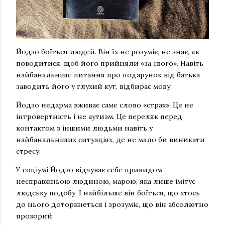
Йодзо боїться людей. Він їх не розуміє, не знає, як
поводитися, щоб його прийняли «за свого». Навіть
найбанальніше питання про подарунок від батька
заводить його у глухий кут, відбирає мову.
Йодзо недарма вживає саме слово «страх». Це не
інтровертність і не аутизм. Це переляк перед
контактом з іншими людьми навіть у
найбанальніших ситуаціях, де не мало би виникати
стресу.
У соціумі Йодзо відчуває себе привидом —
несправжньою людиною, марою, яка лише імітує
людську подобу. І найбільше він боїться, що хтось
до нього доторкнеться і зрозуміє, що він абсолютно
прозорий.