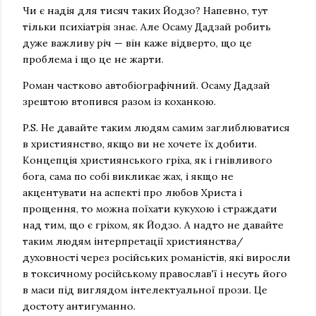
Чи є надія для тисяч таких Йодзо? Напевно, тут
тільки психіатрія знає. Але Осаму Дадзай робить
дуже важливу річ — він каже відверто, що це
проблема і що це не жарти.
Роман частково автобіографічний. Осаму Дадзай
зрештою втопився разом із коханкою.
P.S. Не давайте таким людям самим заглиблюватися
в християнство, якщо ви не хочете їх добити.
Концепція християнського гріха, як і гнівливого
бога, сама по собі викликає жах, і якщо не
акцентувати на аспекті про любов Христа і
прощення, то можна поїхати кукухою і страждати
над тим, що є гріхом, як Йодзо. А надто не давайте
таким людям інтерпретації християнства/
духовності через російських романістів, які виросли
в токсичному російському православ'ї і несуть його
в маси під виглядом інтелектуальної прози. Це
достоту антигуманно.