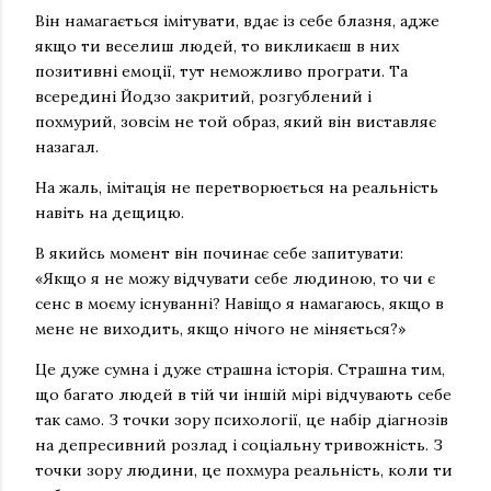
Він намагається імітувати, вдає із себе блазня, адже
якщо ти веселиш людей, то викликаєш в них
позитивні емоції, тут неможливо програти. Та
всередині Йодзо закритий, розгублений і
похмурий, зовсім не той образ, який він виставляє
назагал.
На жаль, імітація не перетворюється на реальність
навіть на дещицю.
В якийсь момент він починає себе запитувати:
«Якщо я не можу відчувати себе людиною, то чи є
сенс в моєму існуванні? Навіщо я намагаюсь, якщо в
мене не виходить, якщо нічого не міняється?»
Це дуже сумна і дуже страшна історія. Страшна тим,
що багато людей в тій чи іншій мірі відчувають себе
так само. З точки зору психології, це набір діагнозів
на депресивний розлад і соціальну тривожність. З
точки зору людини, це похмура реальність, коли ти