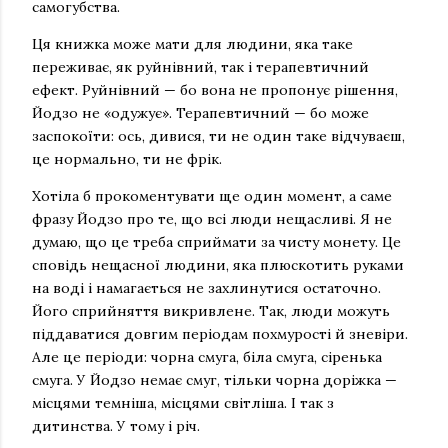
самогубства.
Ця книжка може мати для людини, яка таке
переживає, як руйнівний, так і терапевтичний
ефект. Руйнівний — бо вона не пропонує рішення,
Йодзо не «одужує». Терапевтичний — бо може
заспокоїти: ось, дивися, ти не один таке відчуваєш,
це нормально, ти не фрік.
Хотіла б прокоментувати ще один момент, а саме
фразу Йодзо про те, що всі люди нещасливі. Я не
думаю, що це треба сприймати за чисту монету. Це
сповідь нещасної людини, яка плюскотить руками
на воді і намагається не захлинутися остаточно.
Його сприйняття викривлене. Так, люди можуть
піддаватися довгим періодам похмурості й зневіри.
Але це періоди: чорна смуга, біла смуга, сіренька
смуга. У Йодзо немає смуг, тільки чорна доріжка —
місцями темніша, місцями світліша. І так з
дитинства. У тому і річ.