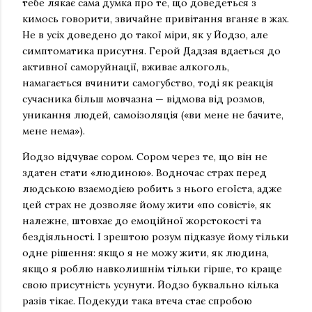
тебе лякає сама думка про те, що доведеться з
кимось говорити, звичайне привітання вганяє в жах.
Не в усіх доведено до такої міри, як у Йодзо, але
симптоматика присутня. Герой Дадзая вдається до
активної саморуйнації, вживає алкоголь,
намагається вчинити самогубство, тоді як реакція
сучасника більш мовчазна — відмова від розмов,
уникання людей, самоізоляція («ви мене не бачите,
мене нема»).
Йодзо відчуває сором. Сором через те, що він не
здатен стати «людиною». Водночас страх перед
людською взаємодією робить з нього егоїста, адже
цей страх не дозволяє йому жити «по совісті», як
належне, штовхає до емоційної жорстокості та
бездіяльності. І зрештою розум підказує йому тільки
одне рішення: якщо я не можу жити, як людина,
якщо я роблю навколишнім тільки гірше, то краще
свою присутність усунути. Йодзо буквально кілька
разів тікає. Подекуди така втеча стає спробою